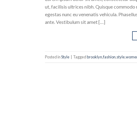
ut, facilisis ultrices nibh. Quisque commodo 
egestas nunc eu venenatis vehicula. Phasellus
ante. Vestibulum sit amet […]
Posted in
Style
|
Tagged
brooklyn
,
fashion
,
style
,
wome