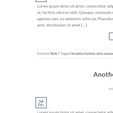
Lorem ipsum dolor sit amet, consectetur adipi
ut, facilisis ultrices nibh. Quisque commodo 
egestas nunc eu venenatis vehicula. Phasellus
ante. Vestibulum sit amet […]
Posted in
Style
|
Tagged
brooklyn
,
fashion
,
style
,
wome
Anothe
PO
16
Déc
Lorem ipsum dolor sit amet, consectetur adipi