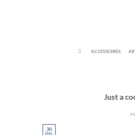
Skip
to
content
ACCESSOIRES
AR
Just a co
PO
30
Déc