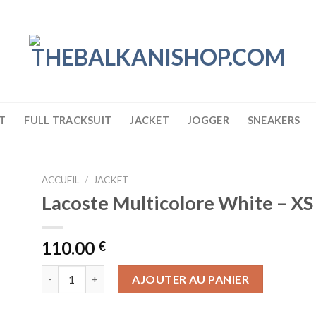
T
FULL TRACKSUIT
JACKET
JOGGER
SNEAKERS
ACCUEIL
/
JACKET
Lacoste Multicolore White – XS
110.00
€
quantité de Lacoste Multicolore White - XS
AJOUTER AU PANIER