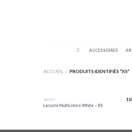
Skip
to
content
ACCESSOIRES
AR
ACCUEIL
/
PRODUITS IDENTIFIÉS “XS”
11
JACKET
Lacoste Multicolore White – XS