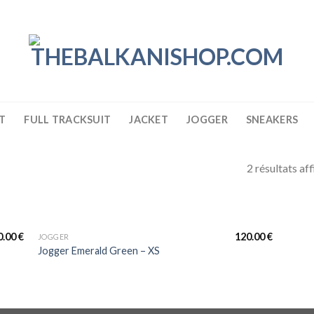
T
FULL TRACKSUIT
JACKET
JOGGER
SNEAKERS
2 résultats af
0.00
€
120.00
€
JOGGER
Jogger Emerald Green – XS